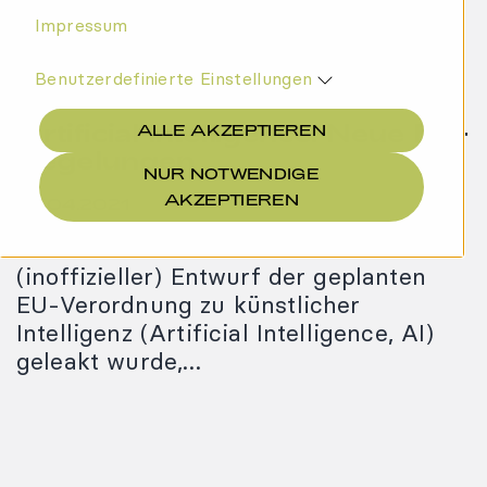
Impressum
Benutzerdefinierte Einstellungen
Artificial Intelligence: Neue EU-
ALLE AKZEPTIEREN
Regelungen
NUR NOTWENDIGE
AKZEPTIEREN
29.04.2021
Nachdem zuvor bereits ein
(inoffizieller) Entwurf der geplanten
EU-Verordnung zu künstlicher
Intelligenz (Artificial Intelligence, AI)
geleakt wurde,…