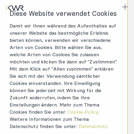
KWR Logo
Hau
Diese Website verwendet Cookies
Damit wir Ihnen während des Aufenthaltes auf
unserer Website das bestmögliche Erlebnis
COVID-19 und die
bieten können, verwenden wir verschiedene
Auswirkungen auf
Arten von Cookies. Bitte wählen Sie aus,
(Liefer)Verträge
welche Arten von Cookies Sie zulassen
möchten und klicken Sie dann auf "Zustimmen".
13.03.2020
Mit dem Klick auf "Allen zustimmen" erklären
Die Verbreitung des COVID-19 (auch
Sie sich mit der Verwendung sämtlicher
bekannt als Coronavirus) und die
Cookies einverstanden. Ihre Einwilligung
Maßnahmen zur Eindämmung von
können Sie jederzeit mit Wirkung für die
Zukunft widerrufen, indem Sie Ihre
dessen Verbreitung, wie etwa das
Einstellungen ändern. Mehr zum Thema
Verbieten von…
Cookies finden Sie unter:
Cookie-Policy
.
Weitere Informationen zum Thema
Datenschutz finden Sie unter:
Datenschutz
.