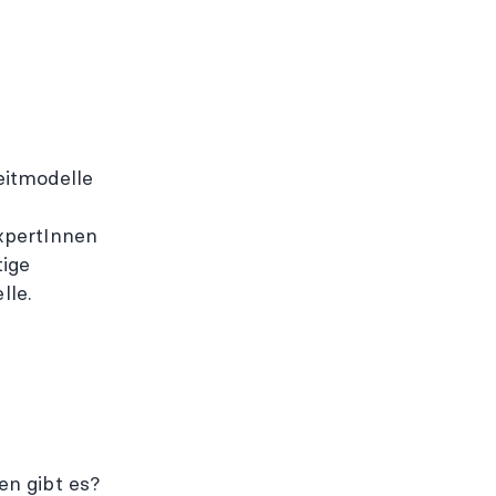
eitmodelle
ExpertInnen
tige
lle.
en gibt es?