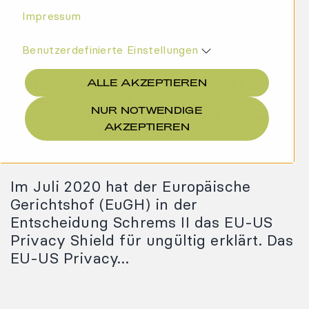
Impressum
Benutzerdefinierte Einstellungen
Datentransfer zwischen EU und
ALLE AKZEPTIEREN
USA – kommt ein neuer
NUR NOTWENDIGE
Rechtsrahmen und wird dieser
AKZEPTIEREN
wieder gekippt?
30.03.2022
Im Juli 2020 hat der Europäische
Gerichtshof (EuGH) in der
Entscheidung Schrems II das EU-US
Privacy Shield für ungültig erklärt. Das
EU-US Privacy…