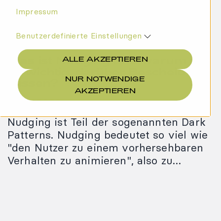
Impressum
Benutzerdefinierte Einstellungen
Was ist Nudging und warum ist
ALLE AKZEPTIEREN
es wichtig, darüber Bescheid zu
NUR NOTWENDIGE
wissen?
AKZEPTIEREN
20.04.2022
Nudging ist Teil der sogenannten Dark
Patterns. Nudging bedeutet so viel wie
"den Nutzer zu einem vorhersehbaren
Verhalten zu animieren", also zu…