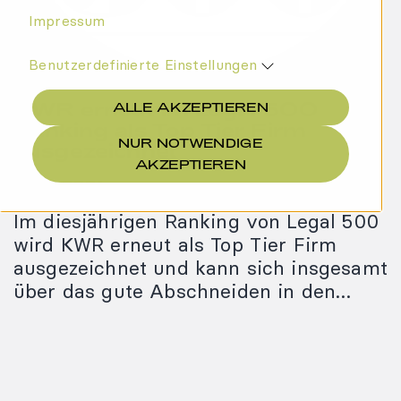
Impressum
Benutzerdefinierte Einstellungen
KWR erneut im Legal 500
ALLE AKZEPTIEREN
Ranking als Top Tier Firm
NUR NOTWENDIGE
ausgezeichnet
AKZEPTIEREN
15.04.2021
Im diesjährigen Ranking von Legal 500
wird KWR erneut als Top Tier Firm
ausgezeichnet und kann sich insgesamt
über das gute Abschneiden in den…